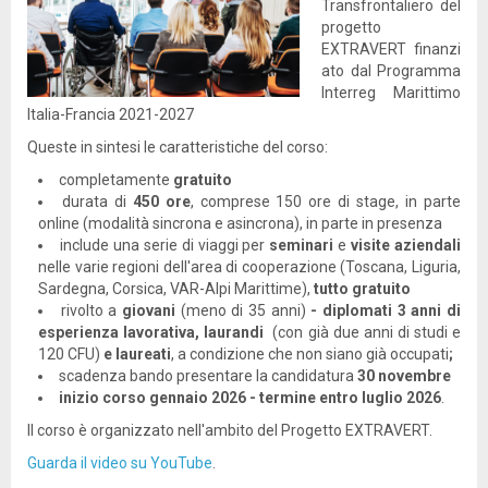
Transfrontaliero del
progetto
EXTRAVERT finanzi
ato dal Programma
Interreg Marittimo
Italia-Francia 2021-2027
Queste in sintesi le caratteristiche del corso:
completamente
gratuito
durata di
450 ore
, comprese 150 ore di stage, in parte
online (modalità sincrona e asincrona), in parte in presenza
include una serie di viaggi per
seminari
e
visite aziendali
nelle varie regioni dell'area di cooperazione (Toscana, Liguria,
Sardegna, Corsica, VAR-Alpi Marittime),
tutto gratuito
rivolto a
giovani
(meno di 35 anni)
- diplomati 3 anni di
esperienza lavorativa, laurandi
(con già due anni di studi e
120 CFU)
e laureati
, a condizione che non siano già occupati
;
scadenza bando presentare la candidatura
30 novembre
inizio corso gennaio 2026 - termine entro luglio 2026
.
Il corso è organizzato nell'ambito del Progetto EXTRAVERT.
Guarda il video su YouTube
.