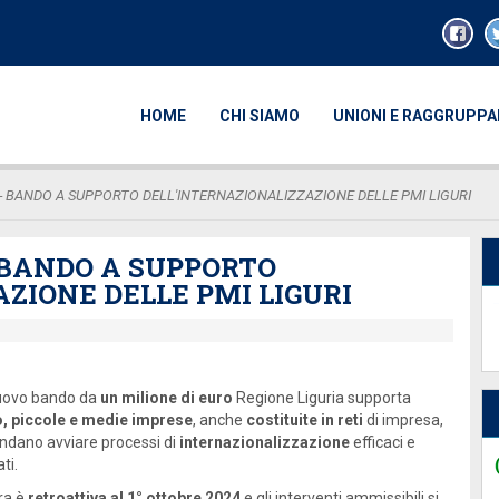
HOME
CHI SIAMO
UNIONI E RAGGRUPP
 - BANDO A SUPPORTO DELL'INTERNAZIONALIZZAZIONE DELLE PMI LIGURI
 BANDO A SUPPORTO
ZIONE DELLE PMI LIGURI
nuovo bando da
un milione di euro
Regione Liguria supporta
, piccole e medie imprese
, anche
costituite in reti
di impresa,
endano avviare processi di
internazionalizzazione
efficaci e
ati.
ra è
retroattiva al 1° ottobre 2024
e gli interventi ammissibili si