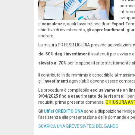
potranno
internaz
sviluppo
e
consulenze,
quali l’assunzione di un
Export Tem
obiettivo di investimento, gli a
pprofondimenti giur
operare.
La misura PR FESR LIGURIA prevede agevolazioni
c
del 50% degli investimenti
sostenuti per avviare o
elevato al 70%
per le spese riferite strettamente al
Il contributo in de mimimis è concedibile al massi
gli
investimenti
agevolabili devono essere compres
La procedura è compilabile
esclusivamente on lin
9/04/2025 fino a esaurimento delle risorse
: il b
requisiti, prima presenta domanda.
CHIUSURA ANTI
Gli
Uffici CREDITO CNA
sono a disposizione rivolgers
l'assistenza alla presentazione delle domande e pe
SCARICA UNA BREVE SINTESI DEL BANDO