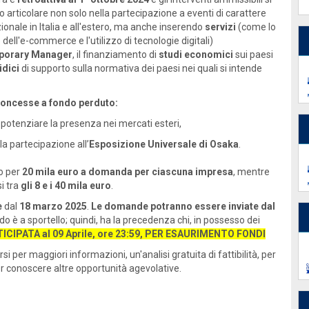
 articolare non solo nella partecipazione a eventi di carattere
ionale in Italia e all'estero, ma anche inserendo
servizi
(come lo
 dell'e-commerce e l'utilizzo di tecnologie digitali)
porary Manager
, il finanziamento di
studi economici
sui paesi
idici
di supporto sulla normativa dei paesi nei quali si intende
oncesse a fondo perduto:
 potenziare la presenza nei mercati esteri,
la partecipazione all’
Esposizione Universale di Osaka
.
mo per
20 mila euro a domanda per ciascuna impresa
, mentre
i tra
gli 8 e i 40 mila euro
.
e
dal
18 marzo 2025
.
Le domande potranno essere inviate dal
ando è a sportello; quindi, ha la precedenza chi, in possesso dei
CIPATA al 09 Aprile, ore 23:59, PER ESAURIMENTO FONDI
i per maggiori informazioni, un'analisi gratuita di fattibilità, per
r conoscere altre opportunità agevolative.