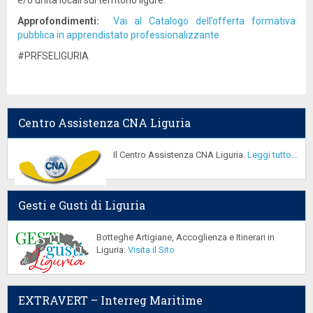
e/o unità locali sul territorio ligure.
Approfondimenti:
Vai al Catalogo dell’offerta formativa
pubblica in apprendistato professionalizzante
#PRFSELIGURIA
Centro Assistenza CNA Liguria
Il Centro Assistenza CNA Liguria.
Leggi tutto...
Gesti e Gusti di Liguria
Botteghe Artigiane, Accoglienza e Itinerari in
Liguria:
Visita il Sito
EXTRAVERT – Interreg Maritime