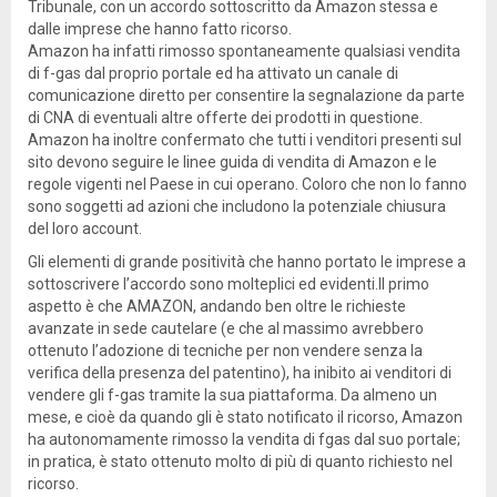
Tribunale, con un accordo sottoscritto da Amazon stessa e
dalle imprese che hanno fatto ricorso.
Amazon ha infatti rimosso spontaneamente qualsiasi vendita
di f-gas dal proprio portale ed ha attivato un canale di
comunicazione diretto per consentire la segnalazione da parte
di CNA di eventuali altre offerte dei prodotti in questione.
Amazon ha inoltre confermato che tutti i venditori presenti sul
sito devono seguire le linee guida di vendita di Amazon e le
regole vigenti nel Paese in cui operano. Coloro che non lo fanno
sono soggetti ad azioni che includono la potenziale chiusura
del loro account.
Gli elementi di grande positività che hanno portato le imprese a
sottoscrivere l’accordo sono molteplici ed evidenti.Il primo
aspetto è che AMAZON, andando ben oltre le richieste
avanzate in sede cautelare (e che al massimo avrebbero
ottenuto l’adozione di tecniche per non vendere senza la
verifica della presenza del patentino), ha inibito ai venditori di
vendere gli f-gas tramite la sua piattaforma. Da almeno un
mese, e cioè da quando gli è stato notificato il ricorso, Amazon
ha autonomamente rimosso la vendita di fgas dal suo portale;
in pratica, è stato ottenuto molto di più di quanto richiesto nel
ricorso.