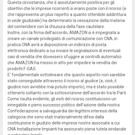
Questa circostanza, che è assolutamente positiva per gli
obiettivi che le imprese ricorrenti si erano poste con il ricorso (e
che rappresenta un plus rispetto a quanto ottenibile addirittura
in sede giudiziale) ha determinato la cessazione della materia
del contendere con la chiusura della fase cautelare.
Inoltre, con la firma dell’accordo, AMAZON si è impegnata a
creare un canale privilegiato di comunicazione con CNA; in
pratica CNA avrà a disposizione un indirizzo di posta
elettronica dedicato a cui inviare le segnalazioni di eventuali
casi di vendita che dovessero sfuggire ai controlli automatici
che AMAZON ha messo in atto per impedire la vendita dei
prodotti F-GAS.
E’ fondamentale sottolineare che questo aspetto non sarebbe
stato conseguibile attraverso il ricorso al giudice (e, cioè, il
giudice non avrebbe mai potuto imporlo), ma è stato possibile
ottenerlo soltanto con la sottoscrizione dell’accordo tra le Parti.
Come risulta evidente, gli esiti del ricorso costituiscono un
innegabile e pieno successo politico dell’azione della nostra
Confederazione a salvaguardia dei legittimi interessi della
categoria che sono stati materialmente difesi dalla
costituzione in giudizio delle imprese nostre associate a cui
CNA Installazione Impianti ha assicurato piena tutela sindacale